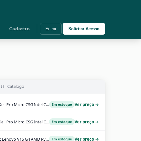
Cadastro
Entrar
Solicitar Acesso
IT · Catálogo
Desktop Dell Pro Micro CSG Intel Core i5-14500T 16GB 512GB SSD Windows 11 Pro - 210-BQTT-DTDPM03
Ver preço →
Em estoque
Desktop Dell Pro Micro CSG Intel Core i5-14500T 8GB 512GB SSD Windows 11 Pro - 210-BQTT-DTDPM02
Ver preço →
Em estoque
Notebook Lenovo V15 G4 AMD Ryzen 3-7320U 15.6" 8GB 256GB SSD FreeDos
Ver preço →
Em estoque