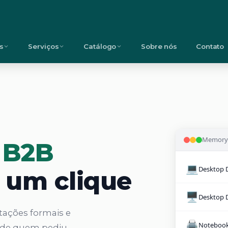
s
Serviços
Catálogo
Sobre nós
Contato
Memory 
o
B2B
💻
um clique
🖥️
tações formais e
🖨️
 de quem pediu,