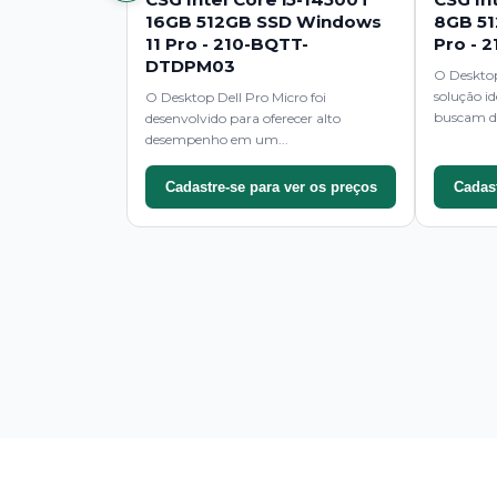
16GB 512GB SSD Windows
8GB 51
11 Pro - 210-BQTT-
Pro -
DTDPM03
O Desktop
solução i
O Desktop Dell Pro Micro foi
buscam d
desenvolvido para oferecer alto
desempenho em um...
Cadastre-se para ver os preços
Cadast