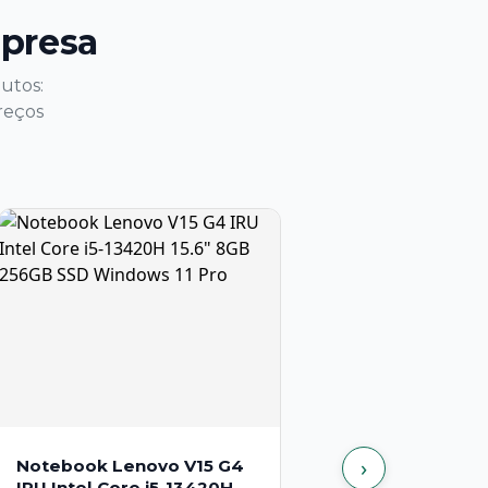
mpresa
utos:
reços
›
Notebook Lenovo V15 G4
IRU Intel Core i5-13420H