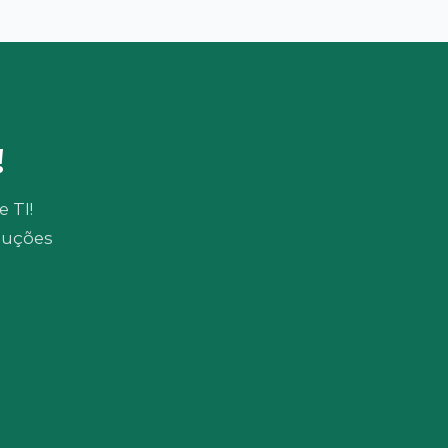
!
 TI!
luções